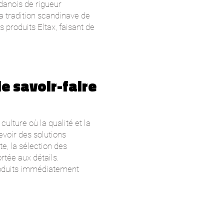
 danois de rigueur
La tradition scandinave de
 produits Eltax, faisant de
e savoir-faire
ulture où la qualité et la
voir des solutions
e, la sélection des
rtée aux détails.
produits immédiatement