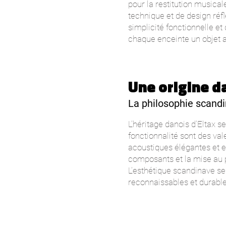
pour la restitution musical
technique et de design réfl
simplicité fonctionnelle et
chaque enceinte un objet a
Une origine d
La philosophie scandi
L’héritage danois d’Eltax s
fonctionnalité sont des va
acoustiques élégantes et e
composants et la mise au po
L’esthétique scandinave se
reconnaissables et durable