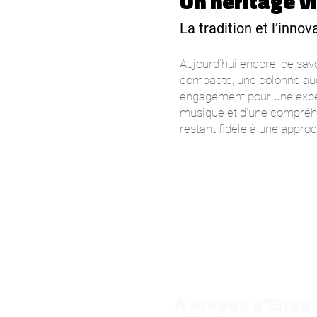
Un héritage v
La tradition et l’inno
Aujourd’hui encore, ce sav
compacte, une colonne aud
engagement pour une expér
musique et d’une compréhe
restant fidèle à une appro
À propos d'Eltax