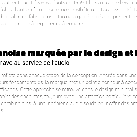
e authentique. Dès ses débuts en 1959, Eltax a incarné l’esprit
échi, alliant performance sonore, esthétique et accessibilité. 
 de qualité de fabrication a toujours guidé le développement des
ussi agréable à regarder qu’à écouter.
anoise marquée par le design et l
nave au service de l’audio
e reflète dans chaque étape de la conception. Ancrée dans une c
leurs fondamentales, la marque met un point d’honneur à conce
fficaces. Cette approche se retrouve dans le design minimalist
int des enceintes, toujours avec une attention particulière po
 combine ainsi à une ingénierie audio solide pour offrir des 
s.