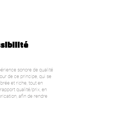
sibilité
périence sonore de qualité
our de ce principe, qui se
brée et riche, tout en
rapport qualité/prix, en
rication, afin de rendre