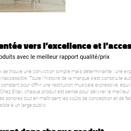
entée vers l’excellence et l’acces
oduits avec le meilleur rapport qualité/prix
ax se trouve une conviction simple mais déterminante : une ex
 inaccessible. Toute l’histoire de la marque s’est construite aut
onstant pour offrir une restitution musicale expressive, équili
. Chez Eltax, chaque produit est pensé pour délivrer le meilleur 
s sonores tout en maîtrisant les coûts de conception et de fab
sible à un large public.