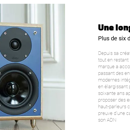
Une lon
Plus de six 
Depuis sa créat
tout en restant
marque a accom
passant des enc
modernes intég
en élargissant
soixante ans ap
proposer des e
haut-parleurs c
preuve d’une c
son ADN