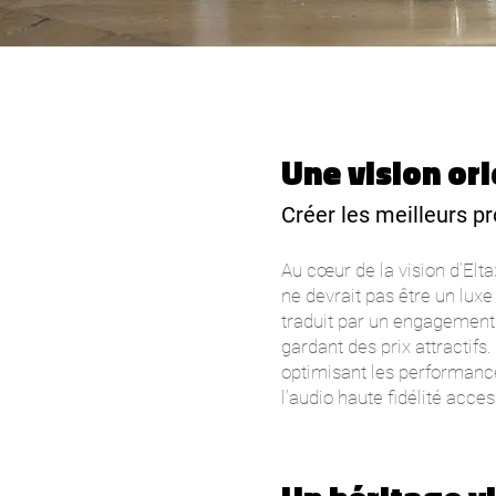
Une vision ori
Créer les meilleurs pr
Au cœur de la vision d’Elt
ne devrait pas être un luxe
traduit par un engagement c
gardant des prix attractifs
optimisant les performance
l’audio haute fidélité acces