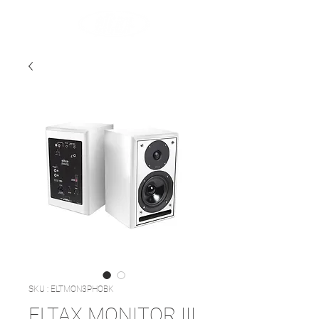
SKU : ELTMON3PHOBK
ELTAX MONITOR III