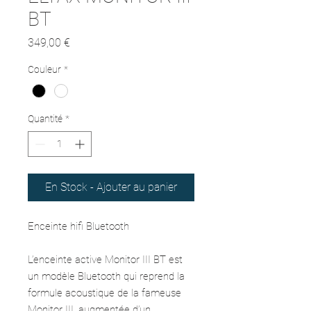
BT
Prix
349,00 €
Couleur
*
Quantité
*
En Stock - Ajouter au panier
Enceinte hifi Bluetooth
L’enceinte active Monitor III BT est
un modèle Bluetooth qui reprend la
formule acoustique de la fameuse
Monitor III, augmentée d’un