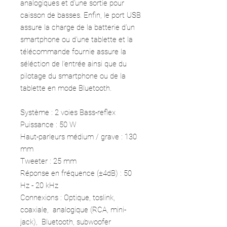
analogiques et d’une sortie pour
caisson de basses. Enfin, le port USB
assure la charge de la batterie d’un
smartphone ou d’une tablette et la
télécommande fournie assure la
séléction de l’entrée ainsi que du
pilotage du smartphone ou de la
tablette en mode Bluetooth.
Système : 2 voies
Bass-reflex
Puissance :
50 W
Haut-parleurs médium / grave : 130
mm
Tweeter : 25 mm
Réponse en fréquence (±4dB) :
50
Hz - 20 kHz
Connexions : Optique, toslink,
coaxiale, analogique (RCA, mini-
jack), Bluetooth, subwoofer