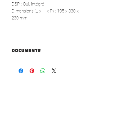
DSP : Oui, intégré
Dimensions (L x H x P) :
195 x 330 x
230 mm
DOCUMENTS
FICHE TECHNIQUE
MANUEL D'UTILISATION
À propos d'Eltax
Notre Histoire