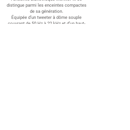
distingue parmi les enceintes compactes
de sa génération.
Équipée d’un tweeter à dôme souple
couvrant de 50 Hz à 22 kHz et d’un haut-
parleur grave-médium de 13 cm, optimisé
par un évent tubulaire Bass-reflex situé à
sa base, elle délivre des performances
sonores remarquables.
Découvrir la Monitor III