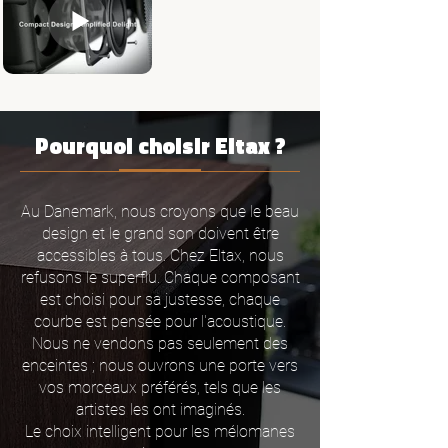
Pourquoi choisir Eltax ?
Au Danemark, nous croyons que le beau
design et le grand son doivent être
accessibles à tous. Chez Eltax, nous
refusons le superflu. Chaque composant
est choisi pour sa justesse, chaque
courbe est pensée pour l'acoustique.
Nous ne vendons pas seulement des
enceintes ; nous ouvrons une porte vers
vos morceaux préférés, tels que les
artistes les ont imaginés.
Le choix intelligent pour les mélomanes